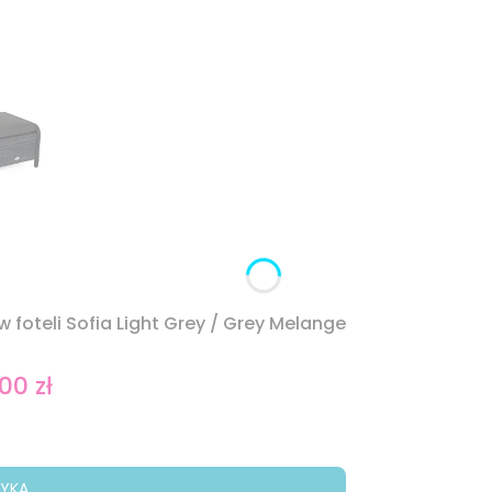
oteli Sofia Light Grey / Grey Melange
00 zł
omocyjna
YKA