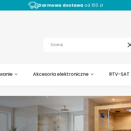
Darmowa
dostawa
od 100 zł
Aż
30 dni
na zwrot towaru!
wanie
Akcesoria elektroniczne
RTV-SAT