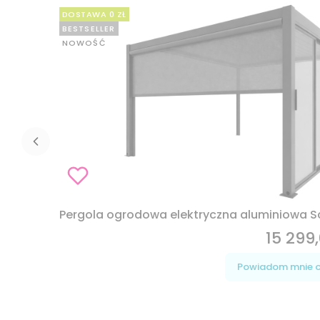
DOSTAWA 0 ZŁ
BESTSELLER
NOWOŚĆ
Pergola ogrodowa elektryczna aluminiowa Sc
15 299,
Cena
Powiadom mnie o