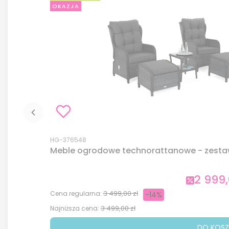
OKAZJA
Kod produktu
HG-376548
Meble ogrodowe technorattanowe - zestaw f
2 999,
Cena pr
3 499,00 zł
Cena regularna:
-14%
3 499,00 zł
Najniższa cena:
DO KOSZ