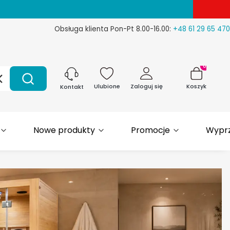
Obsługa klienta Pon-Pt 8.00-16.00:
+48 61 29 65 470
Produkty w 
Wyczyść
Szukaj
Ulubione
Zaloguj się
Koszyk
Kontakt
Nowe produkty
Promocje
Wypr