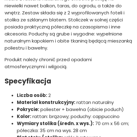
niewielki nawet balkon, taras, do ogrodu, a także do
wnętrz. Zestaw składa się z 2 wyprofilowanych foteli i
stolika ze szklanym blatem. Stoliczek w solnej części
posiada praktyczną półeczkę na czasopisma i inne
akcesoria. Poduchy są grube i wygodne: wypełnione
naturalnym kapokiem i obite tkaniną będącą mieszanką
poliestru i bawełny.
Produkt należy chronić przed opadami
atmosferycznymi i wilgocią.
Specyfikacja
Liczba osób:
2
Materiał konstrukcyjny:
rattan naturalny
Pokrycie:
poliester + bawełna (obicie poduch)
Kolor:
rattan: brązowy; poduchy: cappuccino
Wymiary stolika (średn. x wys.):
70 cm x 56 cm;
półeczka: 35 cm na wys. 28 cm