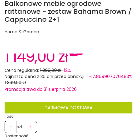
Balkonowe meble ogrodowe
rattanowe - zestaw Bahama Brown /
Cappuccino 2+1
Home & Garden
1 149,00 zł
-12%
Cena regularna:
1 299,00 zł
-12%
Najniższa cena z 30 dni przed obniżką:
-17.869907076483%
1 399,00 zł
Promocja trwa do 31 sierpnia 2026
DARMOWA DOSTAWA
Ilość
szt.
Dostępność: