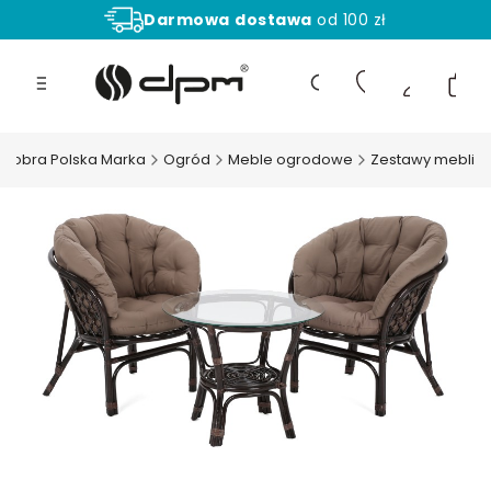
Darmowa
dostawa
od 100 zł
Aż
30 dni
na zwrot towaru!
Produ
Otwórz wyszukiwarkę
 Dobra Polska Marka
Ogród
Meble ogrodowe
Zestawy mebli