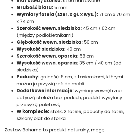
Blat stołu / stolika:
szkło hartowane
Grubość blatu:
5 mm
Wymiary fotela (szer. x gł. x wys.):
71 cm x 70 cm
x 74 cm
Szerokość wewn. siedziska:
45 cm / 62 cm
(między podłokietnikami)
Głębokość wewn. siedziska:
50 cm
Wysokość siedziska:
40 cm
Szerokość wewn. oparcia:
58 cm
Wysokość wewn. oparcia:
35 cm / 40 cm (od
siedziska)
Poduchy:
grubość: 8 cm, z tasiemkami, którymi
można je przywiązać do mebli
Dodatkowe informacje:
wymiary wewnętrzne
dotyczą stelaża bez poduch; produkt wysyłany
przesyłką paletową
W komplecie:
stolik, 2 fotele, poduchy do foteli,
szklany blat do stolika
Zestaw Bahama to produkt naturalny, mogą