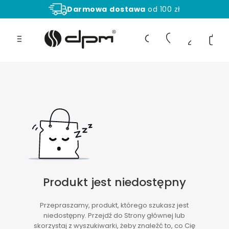
Darmowa
dostawa
od 100 zł
Aż
30 dni
na zwrot towaru!
Produ
Otwórz wyszukiwarkę
Produkt jest niedostępny
Przepraszamy, produkt, którego szukasz jest
niedostępny. Przejdź do Strony głównej lub
skorzystaj z wyszukiwarki, żeby znaleźć to, co Cię