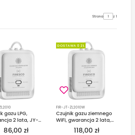
Strona
z 1
DOSTAWA 0 ZŁ
duktu
Kod produktu
ZL2010
FIR-JT-ZL2010W
ik gazu LPG,
Czujnik gazu ziemnego
ncja 2 lata, JY-
WiFi, gwarancja 2 lata,
, Firesco
JT-ZL2010W, Firesco
86,00 zł
118,00 zł
Cena
Cena