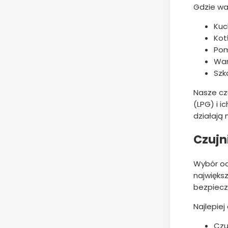
Gdzie wa
Kuc
Kot
Pom
War
Szk
Nasze cz
(LPG) i 
działają
Czujn
Wybór od
najwięks
bezpiecz
Najlepiej
Czu