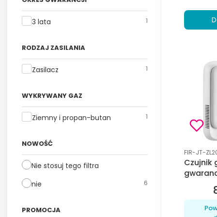
D
Okres gwarancji
1
3 lata
RODZAJ ZASILANIA
Rodzaj zasilania
1
Zasilacz
WYKRYWANY GAZ
Wykrywany gaz
1
Ziemny i propan-butan
NOWOŚĆ
Kod produk
FIR-JT-ZL2
Czujnik
Nie stosuj tego filtra
gwarancj
6
ZL2010, 
nie
Pow
PROMOCJA