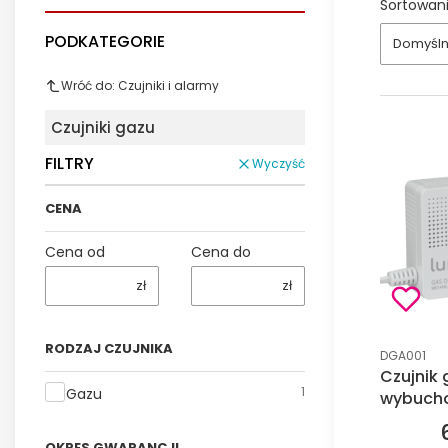
Sortowani
PODKATEGORIE
Domyśl
Wróć do: Czujniki i alarmy
Czujniki gazu
FILTRY
Wyczyść
CENA
Cena od
Cena do
zł
zł
RODZAJ CZUJNIKA
Kod produk
DGA001
Czujnik
Rodzaj czujnika
1
Gazu
wybucho
OKRES GWARANCJI