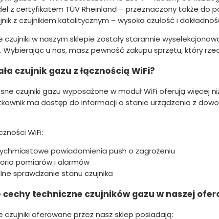
el z certyfikatem TÜV Rheinland – przeznaczony także do po
jnik z czujnikiem katalitycznym – wysoka czułość i dokładnoś
e czujniki w naszym sklepie zostały starannie wyselekcjonow
. Wybierając u nas, masz pewność zakupu sprzętu, który rzec
ała czujnik gazu z łącznością WiFi?
e czujniki gazu wyposażone w moduł WiFi oferują więcej niż 
tkownik ma dostęp do informacji o stanie urządzenia z dowo
czności WiFi:
ychmiastowe powiadomienia push o zagrożeniu
toria pomiarów i alarmów
lne sprawdzanie stanu czujnika
 cechy techniczne czujników gazu w naszej ofer
 czujniki oferowane przez nasz sklep posiadają: