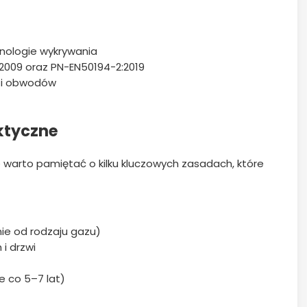
nologie wykrywania
2009 oraz PN-EN50194-2:2019
 i obwodów
ktyczne
 warto pamiętać o kilku kluczowych zasadach, które
nie od rodzaju gazu)
 i drzwi
e co 5–7 lat)