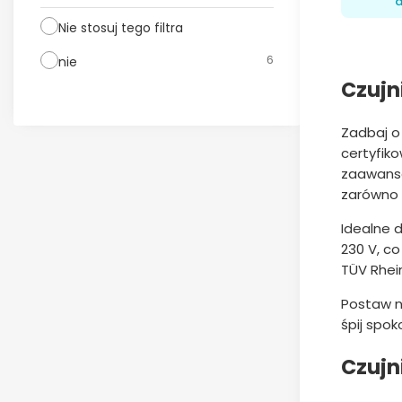
d
Nie stosuj tego filtra
6
nie
Czujn
Zadbaj o 
certyfik
zaawanso
zarówno l
Idealne d
230 V, c
TÜV Rhei
Postaw n
śpij spok
Czujn