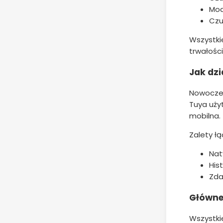
Mod
Czu
Wszystki
trwałości
Jak dzi
Nowoczesn
Tuya uży
mobilna.
Zalety łą
Nat
His
Zda
Główne
Wszystkie