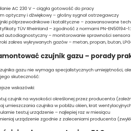
ilanie AC 230 V – ciągła gotowość do pracy
rm optyczny i dźwiękowy – głośny sygnał ostrzegawczy
jniki półprzewodnikowe i katalityczne – zaawansowane tech
tyfikaty TÜV Rheinland – zgodność z normami PN-EN50194-1:
ad autodiagnostyczny – monitorowanie sprawności sensora
roki zakres wykrywanych gazów – metan, propan, butan, LPG
amontować czujnik gazu – porady pra
zujnika gazu nie wymaga specjalistycznych umiejętności, ale
 jego skuteczność:
ejsze wskazówki:
tuj czujnik na wysokości określonej przez producenta (zależ
kaj umieszczania czujnika w pobliżu okien, krat wentylacyjnych
ularnie testuj urządzenie – najlepiej raz w miesiącu
ieniaj urządzenie zgodnie z zaleceniami producenta (zwykl