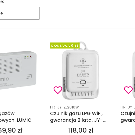
e:
ne
DOSTAWA 0 ZŁ
tu
Kod produktu
Kod pro
FIR-JY-ZL2010W
FIR-JY-
 gazów
Czujnik gazu LPG WiFi,
Czujn
wych, LUMIO
gwarancja 2 lata, JY-
gwara
ZL2010W, Firesco
ZL2010
69,90 zł
118,00 zł
Cena
Cena