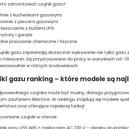
rto zamontować czujnik gazu?
hnie z kuchenkami gazowymi
łownie z piecami gazowymi
ieszczenia z butlami LPG
sztaty i garaże
olne pracownie chemiczne i fizyczne
ujniki gazu zapewniają skuteczne wykrywanie nie tylko gaz
ich mieszanin. Są przystosowane do pracy w warunkach od -10
 niezawodnie w różnych środowiskach.
iki gazu ranking – które modele są naj
powiedniego czujnika może być trudny, dlatego przygotowal
zym zaufaniem klientów. W rankingu znajdują się modele sp
eństwa oraz oferujące najwięcej funkcji:
 oceniane czujniki w ofercie:
jnik gazu LPG WiFi z zasilaczem AC 230 V – idealny do każde