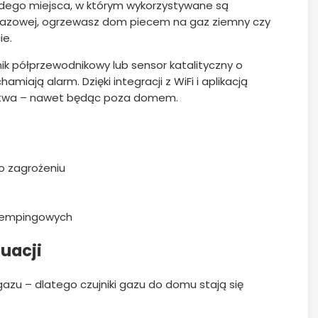
dego miejsca, w którym wykorzystywane są
 gazowej, ogrzewasz dom piecem na gaz ziemny czy
ie.
nik półprzewodnikowy lub sensor katalityczny o
miają alarm. Dzięki integracji z WiFi i aplikacją
stwa – nawet będąc poza domem.
o zagrożeniu
 kempingowych
uacji
zu – dlatego czujniki gazu do domu stają się