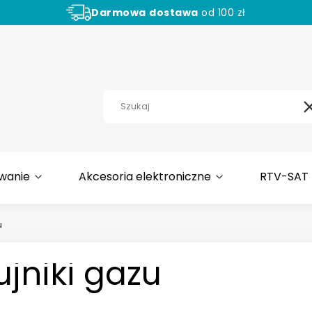
Darmowa
dostawa
od 100 zł
Aż
30 dni
na zwrot towaru!
wanie
Akcesoria elektroniczne
RTV-SAT
u
ujniki gazu