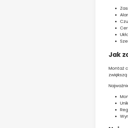
Zas
Ala
Czu
Cer
Ukł
Sze
Jak z
Montaż c
zwiększą
Najważni
Mon
Uni
Reg
Wym