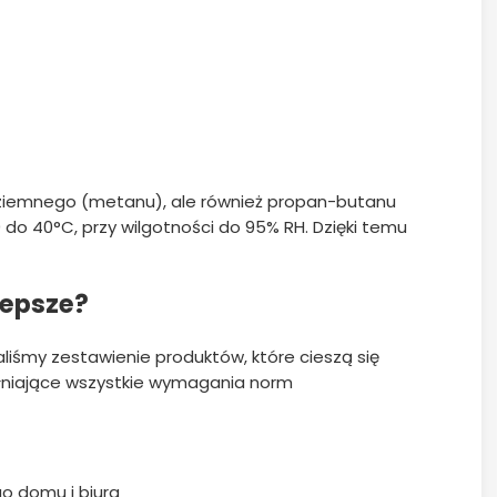
u ziemnego (metanu), ale również propan-butanu
 do 40°C, przy wilgotności do 95% RH. Dzięki temu
lepsze?
iśmy zestawienie produktów, które cieszą się
ełniające wszystkie wymagania norm
go domu i biura