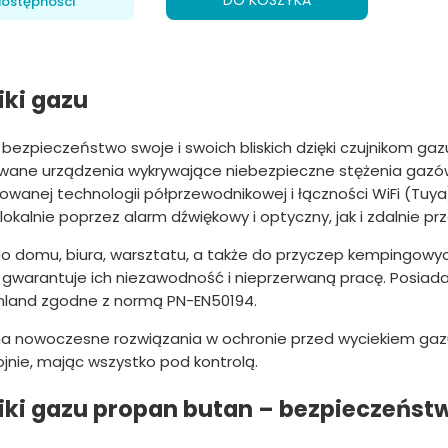
DO KOSZYKA
ostępności
iki gazu
bezpieczeństwo swoje i swoich bliskich dzięki czujnikom gaz
owane urządzenia wykrywające niebezpieczne stężenia gazów 
wanej technologii półprzewodnikowej i łączności WiFi (Tuya)
okalnie poprzez alarm dźwiękowy i optyczny, jak i zdalnie prz
o domu, biura, warsztatu, a także do przyczep kempingowych,
o gwarantuje ich niezawodność i nieprzerwaną pracę. Posiadaj
nland zgodne z normą PN-EN50194.
a nowoczesne rozwiązania w ochronie przed wyciekiem gazu
ojnie, mając wszystko pod kontrolą.
iki gazu propan butan – bezpieczeńst