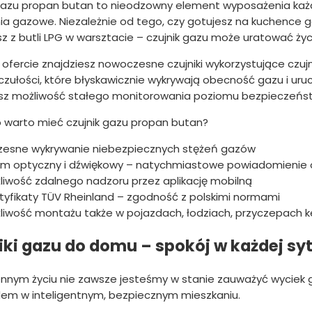
 gazu propan butan to nieodzowny element wyposażenia każ
ia gazowe. Niezależnie od tego, czy gotujesz na kuchence
z z butli LPG w warsztacie – czujnik gazu może uratować życ
 ofercie znajdziesz nowoczesne czujniki wykorzystujące czuj
czułości, które błyskawicznie wykrywają obecność gazu i urucha
sz możliwość stałego monitorowania poziomu bezpieczeń
 warto mieć czujnik gazu propan butan?
esne wykrywanie niebezpiecznych stężeń gazów
rm optyczny i dźwiękowy – natychmiastowe powiadomienie 
liwość zdalnego nadzoru przez aplikację mobilną
tyfikaty TÜV Rheinland – zgodność z polskimi normami
liwość montażu także w pojazdach, łodziach, przyczepach
iki gazu do domu – spokój w każdej syt
nnym życiu nie zawsze jesteśmy w stanie zauważyć wyciek ga
em w inteligentnym, bezpiecznym mieszkaniu.