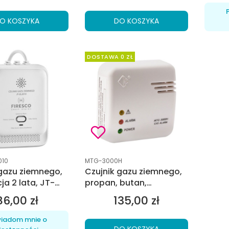
O KOSZYKA
DO KOSZYKA
DOSTAWA 0 ZŁ
tu
Kod produktu
010
MTG-3000H
 gazu ziemnego,
Czujnik gazu ziemnego,
a 2 lata, JT-
propan, butan,
Firesco
gwarancja 3 lata
86,00 zł
135,00 zł
Cena
Cena
iadom mnie o