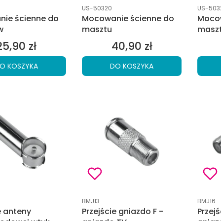
tu
Kod produktu
Kod pro
US-50320
US-503
ie ścienne do
Mocowanie ścienne do
Mocow
w
masztu
maszt
25,90 zł
40,90 zł
Cena
Cena
O KOSZYKA
DO KOSZYKA
tu
Kod produktu
Kod pro
BMJ13
BMJ16
e anteny
Przejście gniazdo F -
Przej