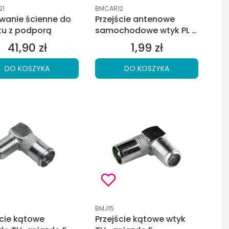
duktu
Kod produktu
21
BMCAR12
anie ścienne do
Przejście antenowe
u z podporą
samochodowe wtyk PL -
gniazdo Blaupunkt
41,90 zł
1,99 zł
Cena
Cena
DO KOSZYKA
DO KOSZYKA
duktu
Kod produktu
BMJ15
ście kątowe
Przejście kątowe wtyk