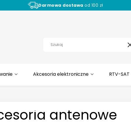
Darmowa
dostawa
od 100 zł
Aż
30 dni
na zwrot towaru!
wanie
Akcesoria elektroniczne
RTV-SAT
cesoria antenowe