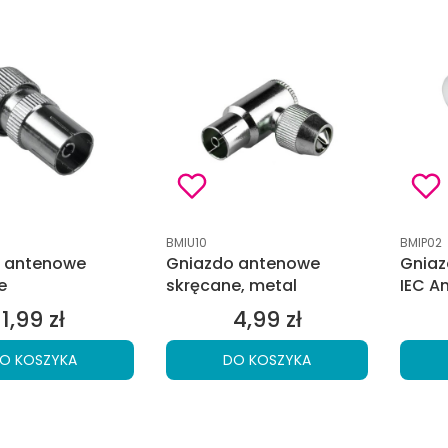
tu
Kod produktu
Kod pro
BMIU10
BMIP02
 antenowe
Gniazdo antenowe
Gniaz
e
skręcane, metal
IEC A
1,99 zł
4,99 zł
Cena
Cena
O KOSZYKA
DO KOSZYKA