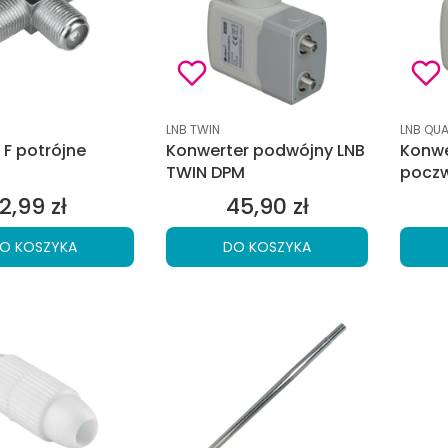
tu
Kod produktu
Kod pro
LNB TWIN
LNB QU
 F potrójne
Konwerter podwójny LNB
Konwe
TWIN DPM
pocz
2,99 zł
45,90 zł
Cena
Cena
O KOSZYKA
DO KOSZYKA