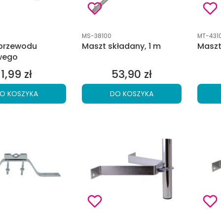
tu
Kod produktu
Kod pro
MS-38100
MT-431
 przewodu
Maszt składany, 1 m
Maszt
wego
1,99 zł
53,90 zł
Cena
Cena
O KOSZYKA
DO KOSZYKA