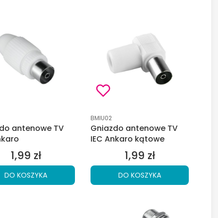
duktu
Kod produktu
BMIU02
do antenowe TV
Gniazdo antenowe TV
nkaro
IEC Ankaro kątowe
1,99 zł
1,99 zł
Cena
Cena
DO KOSZYKA
DO KOSZYKA