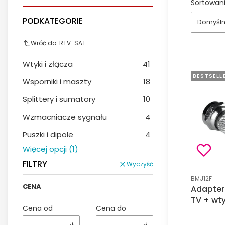
Sortowani
PODKATEGORIE
Domyśl
Wróć do: RTV-SAT
Wtyki i złącza
41
BESTSELL
Wsporniki i maszty
18
Splittery i sumatory
10
Wzmacniacze sygnału
4
Puszki i dipole
4
Więcej opcji (1)
FILTRY
Wyczyść
Kod produk
BMJ12F
CENA
Adapter
TV + wty
Cena od
Cena do