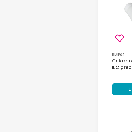
Kod produk
BMIP08
Gniazdo
IEC grec
D