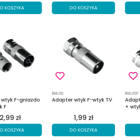
O KOSZYKA
DO KOSZYKA
tu
Kod produktu
Kod pro
BMJ10
BMJ10F
 wtyk F-gniazdo
Adapter wtyk F-wtyk TV
Adapt
k F
+ wty
2,99 zł
1,99 zł
Cena
Cena
O KOSZYKA
DO KOSZYKA