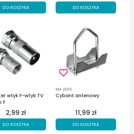
DO KOSZYKA
DO KOSZYKA
duktu
Kod produktu
KM-2550
er wtyk F-wtyk TV
Cybant antenowy
k F
2,99 zł
11,99 zł
Cena
Cena
DO KOSZYKA
DO KOSZYKA