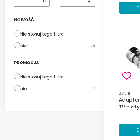
zł
zł
D
NOWOŚĆ
Nie stosuj tego filtra
78
nie
PROMOCJA
Nie stosuj tego filtra
78
nie
Kod produk
BMJ11F
Adapter
TV - wty
D