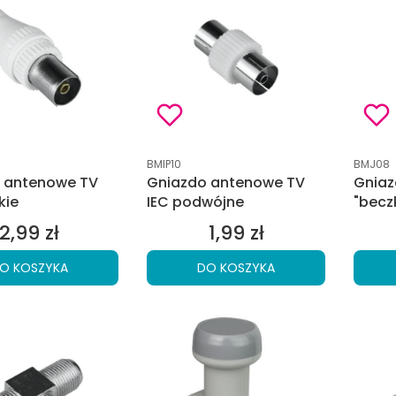
tu
Kod produktu
Kod pro
BMIP10
BMJ08
 antenowe TV
Gniazdo antenowe TV
Gniaz
kie
IEC podwójne
"becz
2,99 zł
1,99 zł
Cena
Cena
O KOSZYKA
DO KOSZYKA