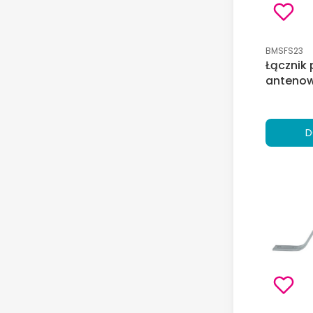
Kod produk
BMSFS23
Łącznik
anteno
D