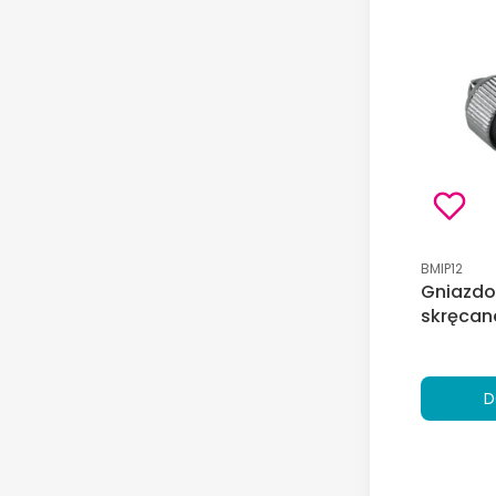
Kod produk
BMIP12
Gniazdo
skręcan
D