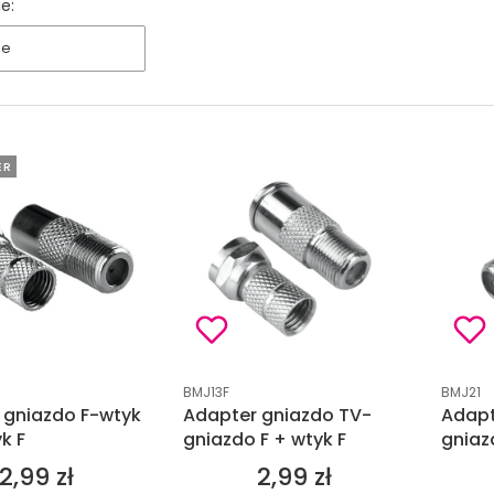
e:
ne
ER
tu
Kod produktu
Kod pro
BMJ13F
BMJ21
 gniazdo F-wtyk
Adapter gniazdo TV-
Adapte
k F
gniazdo F + wtyk F
gniaz
2,99 zł
2,99 zł
Cena
Cena