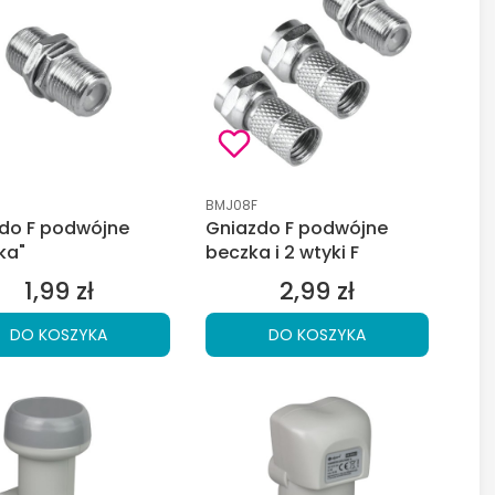
duktu
Kod produktu
BMJ08F
do F podwójne
Gniazdo F podwójne
ka"
beczka i 2 wtyki F
1,99 zł
2,99 zł
Cena
Cena
DO KOSZYKA
DO KOSZYKA