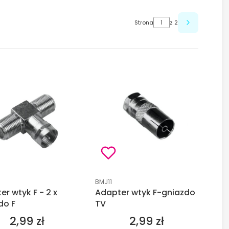
Strona
z 2
duktu
Kod produktu
BMJ11
r wtyk F - 2 x
Adapter wtyk F-gniazdo
do F
TV
2,99 zł
2,99 zł
Cena
Cena