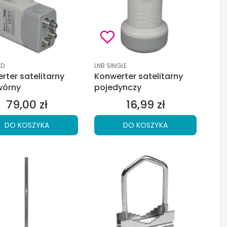
duktu
Kod produktu
AD
LNB SINGLE
rter satelitarny
Konwerter satelitarny
wórny
pojedynczy
79,00 zł
16,99 zł
Cena
Cena
DO KOSZYKA
DO KOSZYKA