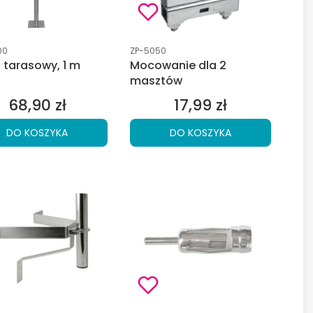
duktu
Kod produktu
00
ZP-5050
 tarasowy, 1 m
Mocowanie dla 2
masztów
68,90 zł
17,99 zł
Cena
Cena
DO KOSZYKA
DO KOSZYKA