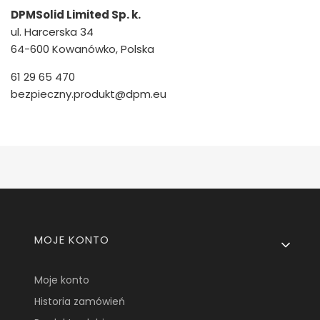
DPMSolid Limited Sp. k.
ul. Harcerska 34
64-600 Kowanówko, Polska
61 29 65 470
bezpieczny.produkt@dpm.eu
Linki w stopce
MOJE KONTO
Moje konto
Historia zamówień