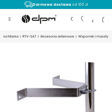
Darmowa
dostawa
od 100 zł
Aż
30 dni
na zwrot towaru!
Produ
Otwórz wyszukiwarkę
olska Marka
RTV-SAT
Akcesoria antenowe
Wsporniki i maszty