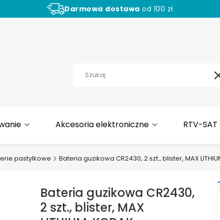
Darmowa
dostawa
od 100 zł
Aż
30 dni
na zwrot towaru!
wanie
Akcesoria elektroniczne
RTV-SAT
erie pastylkowe
Bateria guzikowa CR2430, 2 szt., blister, MAX LITH
Bateria guzikowa CR2430,
2 szt., blister, MAX