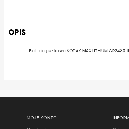
OPIS
Bateria guzikowa KODAK MAX LITHIUM CR2430. Il
Linki w stopce
MOJE KONTO
INFOR