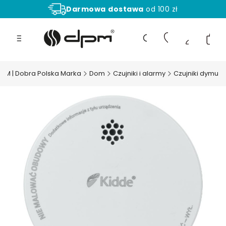
Darmowa
dostawa
od 100 zł
Aż
30 dni
na zwrot towaru!
Produ
Otwórz wyszukiwarkę
PM | Dobra Polska Marka
Dom
Czujniki i alarmy
Czujniki dymu