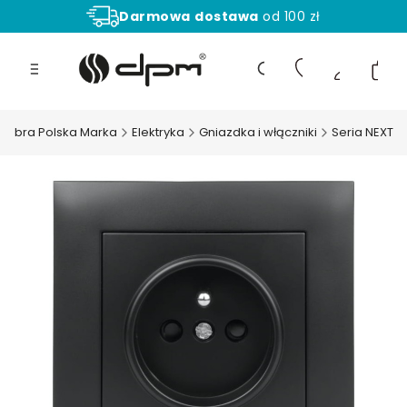
Darmowa
dostawa
od 100 zł
Aż
30 dni
na zwrot towaru!
Produ
Otwórz wyszukiwarkę
 Dobra Polska Marka
Elektryka
Gniazdka i włączniki
Seria NEXT