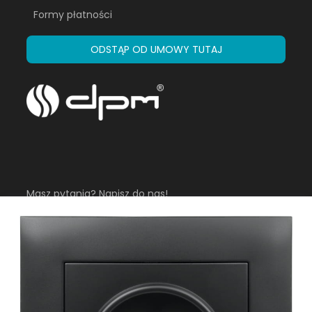
Formy płatności
ODSTĄP OD UMOWY TUTAJ
Masz pytania? Napisz do nas!
sklep@dpm.eu
Infolinia
Pon-Pt 8:00 - 16:00
+48 882 602 630
+48 781 013 003