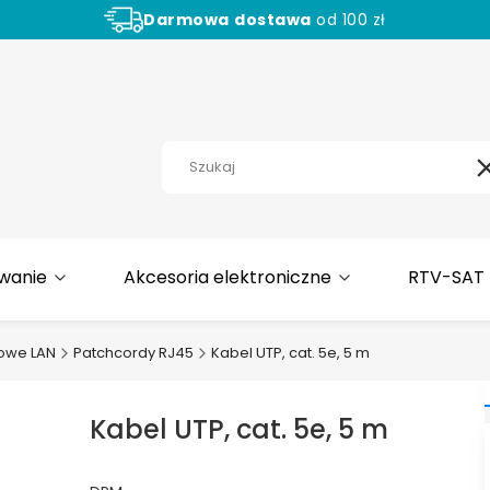
Darmowa
dostawa
od 100 zł
Aż
30 dni
na zwrot towaru!
wanie
Akcesoria elektroniczne
RTV-SAT
iowe LAN
Patchcordy RJ45
Kabel UTP, cat. 5e, 5 m
Kabel UTP, cat. 5e, 5 m