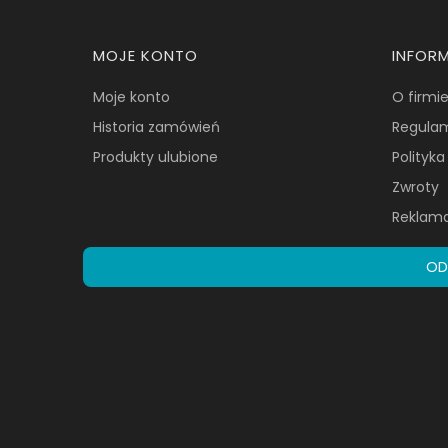
Linki w stopce
MOJE KONTO
INFOR
Moje konto
O firmi
Historia zamówień
Regula
Produkty ulubione
Polityk
Zwroty
Reklam
OD