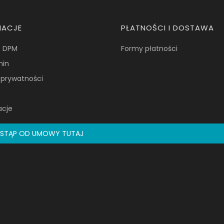
MACJE
PŁATNOŚCI I DOSTAWA
e DPM
Formy płatności
min
a prywatności
acje
STĄP OD UMOWY TUTAJ