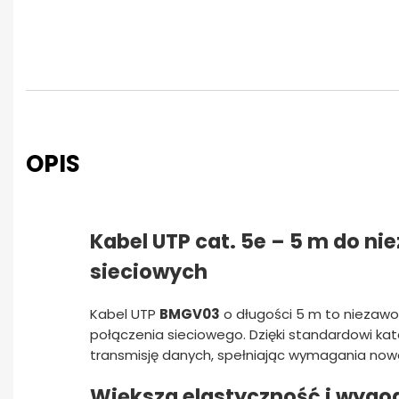
OPIS
Kabel UTP cat. 5e – 5 m do n
sieciowych
Kabel UTP
BMGV03
o długości 5 m to niezawo
połączenia sieciowego. Dzięki standardowi ka
transmisję danych, spełniając wymagania now
Większa elastyczność i wygo