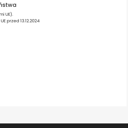
eństwa
i UE).
E przed 13.12.2024