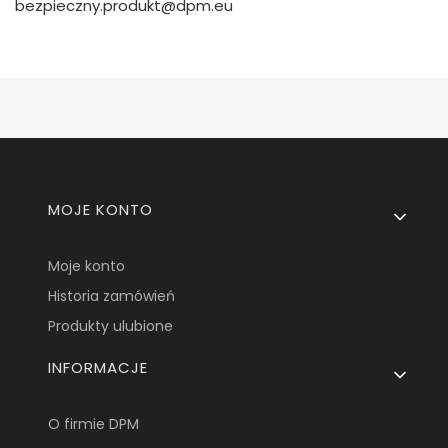
bezpieczny.produkt@dpm.eu
Linki w stopce
MOJE KONTO
Moje konto
Historia zamówień
Produkty ulubione
INFORMACJE
O firmie DPM