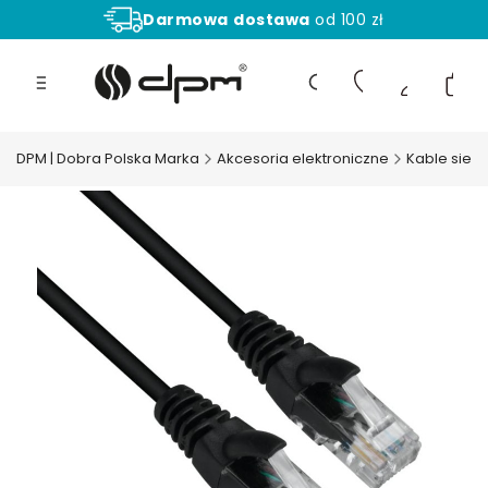
Darmowa
dostawa
od 100 zł
Aż
30 dni
na zwrot towaru!
Produ
Otwórz wyszukiwarkę
DPM | Dobra Polska Marka
Akcesoria elektroniczne
Kable siec