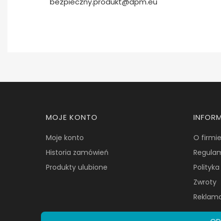
bezpieczny.produkt@dpm.eu
Linki w stopce
MOJE KONTO
INFOR
Moje konto
O firmi
Historia zamówień
Regula
Produkty ulubione
Polityk
Zwroty
Reklam