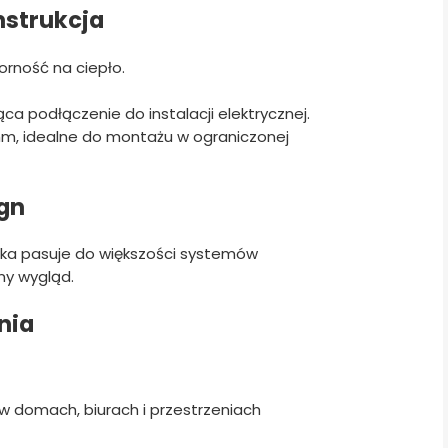
nstrukcja
orność na ciepło.
ąca podłączenie do instalacji elektrycznej.
7 mm, idealne do montażu w ograniczonej
ign
awka pasuje do większości systemów
ny wygląd.
nia
w domach, biurach i przestrzeniach