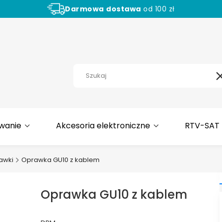
Darmowa
dostawa
od 100 zł
Aż
30 dni
na zwrot towaru!
wanie
Akcesoria elektroniczne
RTV-SAT
awki
Oprawka GU10 z kablem
Oprawka GU10 z kablem