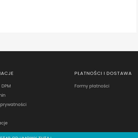
MACJE
PŁATNOŚCI I DOSTAWA
e DPM
Formy płatności
min
a prywatności
acje