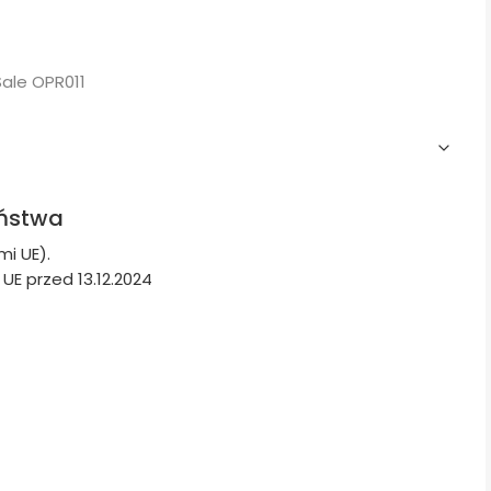
Sale OPR011
eństwa
i UE).
E przed 13.12.2024