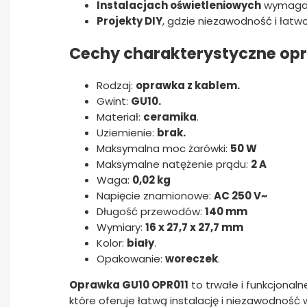
Instalacjach oświetleniowych
wymagają
Projekty DIY
, gdzie niezawodność i łat
Cechy charakterystyczne opr
Rodzaj:
oprawka z kablem.
Gwint:
GU10.
Materiał:
ceramika
.
Uziemienie:
brak.
Maksymalna moc żarówki:
50 W
Maksymalne natężenie prądu:
2 A
Waga:
0,02 kg
Napięcie znamionowe:
AC 250 V~
Długość przewodów:
140 mm
Wymiary:
16 x 27,7 x 27,7 mm
Kolor:
biały
.
Opakowanie:
woreczek
.
Oprawka GU10 OPR011
to trwałe i funkcjonal
które oferuje łatwą instalację i niezawodność