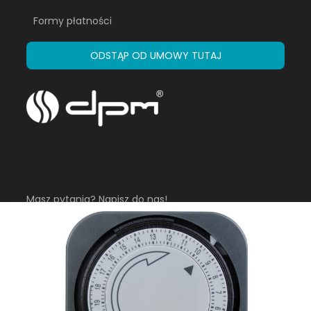
Formy płatności
ODSTĄP OD UMOWY TUTAJ
Masz pytania? Napisz do nas!
sklep@dpm.eu
Infolinia
Pon-Pt 8:00 - 16:00
+48 882 602 630
+48 781 013 003