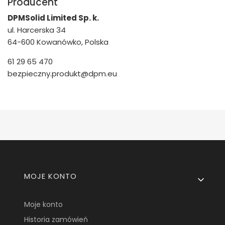
Producent
DPMSolid Limited Sp. k.
ul. Harcerska 34
64-600 Kowanówko, Polska
61 29 65 470
bezpieczny.produkt@dpm.eu
Linki w stopce
MOJE KONTO
Moje konto
Historia zamówień