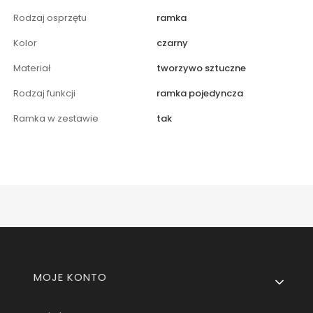
Rodzaj osprzętu
ramka
Kolor
czarny
Materiał
tworzywo sztuczne
Rodzaj funkcji
ramka pojedyncza
Ramka w zestawie
tak
Linki w stopce
MOJE KONTO