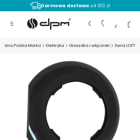
Darmowa
dostawa
od 100 zł
Aż
30 dni
na zwrot towaru!
Produ
Otwórz wyszukiwarkę
 Dobra Polska Marka
Elektryka
Gniazdka i włączniki
Seria LOFT