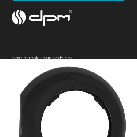
Masz pytania? Napisz do nas!
sklep@dpm.eu
Infolinia
Pon-Pt 8:00 - 16:00
+48 882 602 630
+48 781 013 003
Sklep internetowy
Shoper Premium