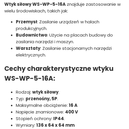
Wtyk siłowy WS-WP-5-16A
znajduje zastosowanie w
wielu środowiskach, takich jak:
Przemysł
: Zasilanie urządzeń w halach
produkcyjnych.
Budownictwo
: Użycie na placach budowy do
zasilania narzędzi i maszyn.
Warsztaty
: Zasilanie stacjonarnych narzędzi
elektrycznych.
Cechy charakterystyczne wtyku
WS-WP-5-16A:
Rodzaj:
wtyk siłowy
.
Typ:
przenośny, 5P
.
Maksymalne obciążenie:
16 A
Napięcie znamionowe:
400 V
Stopień ochrony:
IP44
.
Wymiary:
136 x 64 x 64 mm