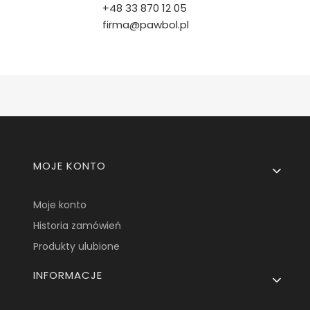
+48 33 870 12 05
firma@pawbol.pl
Linki w stopce
MOJE KONTO
Moje konto
Historia zamówień
Produkty ulubione
INFORMACJE