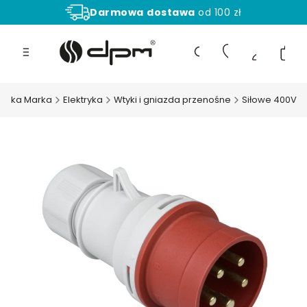
Darmowa
dostawa
od 100 zł
Aż
30 dni
na zwrot towaru!
Produ
Otwórz wyszukiwarkę
olska Marka
Elektryka
Wtyki i gniazda przenośne
Siłowe 400V